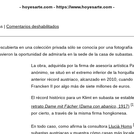
- hoyesarte.com -
https://www.hoyesarte.com
-
as |
Comentarios deshabilitados
cubierta en una colección privada sólo se conocía por una fotografía e
vieron la oportunidad de admirarla en la sede de la casa de subastas.
La obra, adquirida por la firma de asesoría artístic
anónimo, se situó en el extremo inferior de la horquill
anterior récord austriaco, alcanzado en 2010, cuando
Francken II por algo más de siete millones de euros.
El récord histórico para un Klimt en subasta se estab
[1
retrato
Dame mit Fächer
(
Dama con abanico
, 1917)
por cierto, a través de la misma firma hongkonesa.
En todo caso, como afirma la consultora
Llucià Homs
subastas austriacas y muestra cómo casas más locale