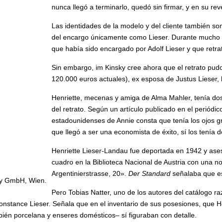
nunca llegó a terminarlo, quedó sin firmar, y en su rev
Las identidades de la modelo y del cliente también son
del encargo únicamente como Lieser. Durante mucho t
que había sido encargado por Adolf Lieser y que retra
Sin embargo, im Kinsky cree ahora que el retrato pud
120.000 euros actuales), ex esposa de Justus Lieser,
Henriette, mecenas y amiga de Alma Mahler, tenía dos
del retrato. Según un artículo publicado en el periódi
estadounidenses de Annie consta que tenía los ojos gr
que llegó a ser una economista de éxito, sí los tenía d
Henriette Lieser-Landau fue deportada en 1942 y ases
cuadro en la Biblioteca Nacional de Austria con una n
Argentinierstrasse, 20».
Der Standard
señalaba que esa
ky GmbH, Wien.
Pero Tobias Natter, uno de los autores del catálogo r
tance Lieser. Señala que en el inventario de sus posesiones, que Henr
bién porcelana y enseres domésticos– sí figuraban con detalle.