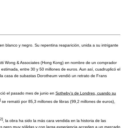
n blanco y negro. Su repentina reaparición, unida a su intrigante
a Patti Wong & Associates (Hong Kong) en nombre de un comprador
a estimada, entre 30 y 50 millones de euros. Aun así, cuadruplicó el
 la casa de subastas Dorotheum vendió un retrato de Frans
leció el pasado mes de junio en
Sotheby’s de Londres, cuando su
]
se remató por 85,3 millones de libras (99,2 millones de euros),
[2]
, la obra ha sido la más cara vendida en la historia de las
s pero muy sólidas y con larga experiencia acceden a un mercado