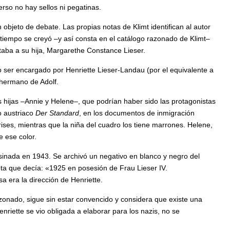
erso no hay sellos ni pegatinas.
 objeto de debate. Las propias notas de Klimt identifican al autor
iempo se creyó –y así consta en el catálogo razonado de Klimt–
taba a su hija, Margarethe Constance Lieser.
o ser encargado por Henriette Lieser-Landau (por el equivalente a
 hermano de Adolf.
 hijas –Annie y Helene–, que podrían haber sido las protagonistas
co austriaco
Der Standard
, en los documentos de inmigración
ises, mientras que la niña del cuadro los tiene marrones. Helene,
e ese color.
inada en 1943. Se archivó un negativo en blanco y negro del
ota que decía: «1925 en posesión de Frau Lieser IV.
 era la dirección de Henriette.
azonado, sigue sin estar convencido y considera que existe una
iette se vio obligada a elaborar para los nazis, no se