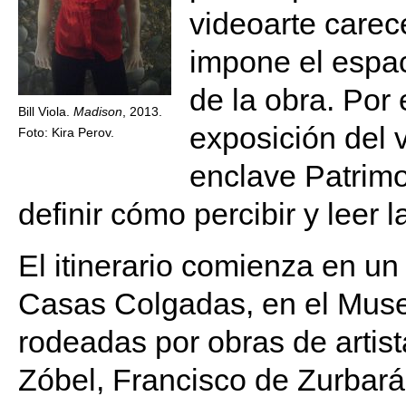
videoarte carece
impone el espac
de la obra. Por 
Bill Viola.
Madison
, 2013.
exposición del 
Foto: Kira Perov.
enclave Patrim
definir cómo percibir y leer l
El itinerario comienza en un l
Casas Colgadas, en el Museo
rodeadas por obras de artis
Zóbel, Francisco de Zurbará