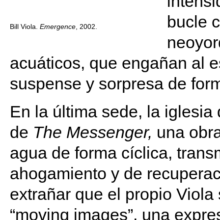
intensi
bucle 
Bill Viola.
Emergence
, 2002.
neoyorq
acuáticos, que engañan al e
suspense y sorpresa de for
En la última sede, la iglesi
de
The Messenger,
una obra
agua de forma cíclica, tran
ahogamiento y de recuperac
extrañar que el propio Viola
“moving images”, una expres