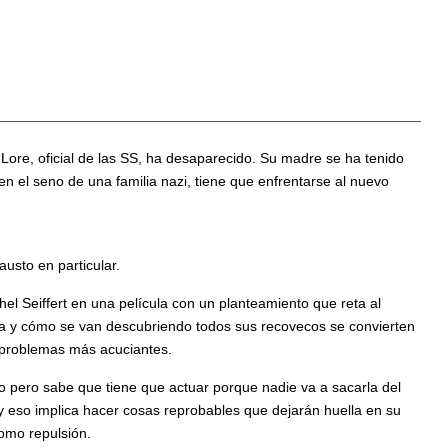
Lore, oficial de las SS, ha desaparecido. Su madre se ha tenido
n el seno de una familia nazi, tiene que enfrentarse al nuevo
usto en particular.
l Seiffert en una película con un planteamiento que reta al
ica y cómo se van descubriendo todos sus recovecos se convierten
s problemas más acuciantes.
do pero sabe que tiene que actuar porque nadie va a sacarla del
 eso implica hacer cosas reprobables que dejarán huella en su
como repulsión.