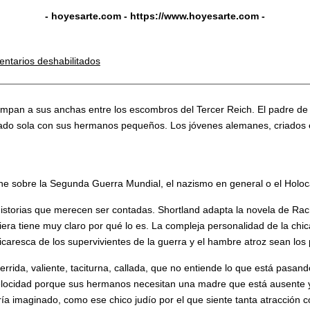
- hoyesarte.com -
https://www.hoyesarte.com
-
ntarios deshabilitados
campan a sus anchas entre los escombros del Tercer Reich. El padre de 
quedado sola con sus hermanos pequeños. Los jóvenes alemanes, criados e
ine sobre la Segunda Guerra Mundial, el nazismo en general o el Holoca
storias que merecen ser contadas. Shortland adapta la novela de Rache
uiera tiene muy claro por qué lo es. La compleja personalidad de la ch
 picaresca de los supervivientes de la guerra y el hambre atroz sean lo
rida, valiente, taciturna, callada, que no entiende lo que está pasan
elocidad porque sus hermanos necesitan una madre que está ausente y
ía imaginado, como ese chico judío por el que siente tanta atracción 