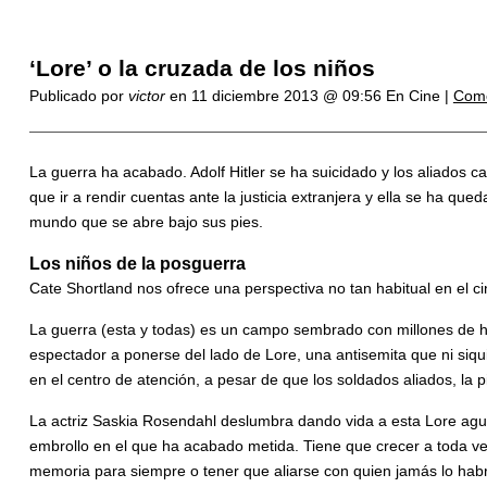
‘Lore’ o la cruzada de los niños
Publicado por
victor
en
11 diciembre 2013 @ 09:56
En Cine |
Come
La guerra ha acabado. Adolf Hitler se ha suicidado y los aliados 
que ir a rendir cuentas ante la justicia extranjera y ella se ha 
mundo que se abre bajo sus pies.
Los niños de la posguerra
Cate Shortland nos ofrece una perspectiva no tan habitual en el c
La guerra (esta y todas) es un campo sembrado con millones de hi
espectador a ponerse del lado de Lore, una antisemita que ni siq
en el centro de atención, a pesar de que los soldados aliados, la
La actriz Saskia Rosendahl deslumbra dando vida a esta Lore aguer
embrollo en el que ha acabado metida. Tiene que crecer a toda v
memoria para siempre o tener que aliarse con quien jamás lo habr