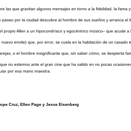
re las que gravitan algunos mensajes en torno a la fidelidad, la fama y l
de paseo por la ciudad descubre al hombre de sus sueños y arranca el l
propio Allen a un hipocondríaco y egocéntrico músico– que acude a la c
 nuevo envite) que, por error, se cuela en la habitación de un casado 
 parejas, o el hombre insignificante que, sin saber cómo, se despierta 
aunque no estemos ante el gran cine que ha salido en no pocas ocasio
 guiar por esa mano maestra.
lope Cruz, Ellen Page y Jesse Eisenberg