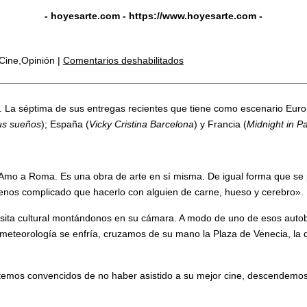
- hoyesarte.com -
https://www.hoyesarte.com
-
Cine,Opinión |
Comentarios deshabilitados
5. La séptima de sus entregas recientes que tiene como escenario Europ
us sueños
); España (
Vicky Cristina Barcelona
) y Francia (
Midnight in Pa
Amo a Roma. Es una obra de arte en sí misma. De igual forma que se p
nos complicado que hacerlo con alguien de carne, hueso y cerebro».
 visita cultural montándonos en su cámara. A modo de uno de esos aut
a meteorología se enfría, cruzamos de su mano la Plaza de Venecia, la de
emos convencidos de no haber asistido a su mejor cine, descendemos 