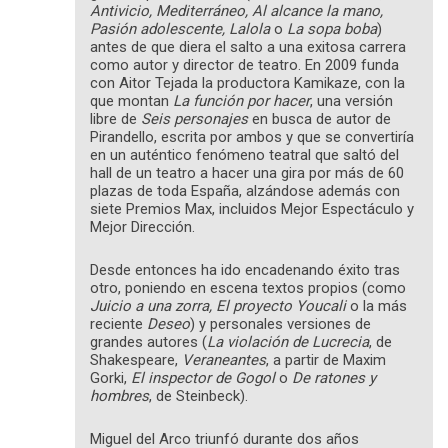
Antivicio, Mediterráneo, Al alcance la mano,
Pasión adolescente, Lalola
o
La sopa boba
)
antes de que diera el salto a una exitosa carrera
como autor y director de teatro. En 2009 funda
con Aitor Tejada la productora Kamikaze, con la
que montan
La función por hacer
, una versión
libre de
Seis personajes
en busca de autor de
Pirandello, escrita por ambos y que se convertiría
en un auténtico fenómeno teatral que saltó del
hall de un teatro a hacer una gira por más de 60
plazas de toda España, alzándose además con
siete Premios Max, incluidos Mejor Espectáculo y
Mejor Dirección.
Desde entonces ha ido encadenando éxito tras
otro, poniendo en escena textos propios (como
Juicio a una zorra, El proyecto Youcali
o la más
reciente
Deseo
) y personales versiones de
grandes autores (
La violación de Lucrecia
, de
Shakespeare,
Veraneantes
, a partir de Maxim
Gorki,
El inspector de Gogol
o
De ratones y
hombres
, de Steinbeck).
Miguel del Arco triunfó durante dos años