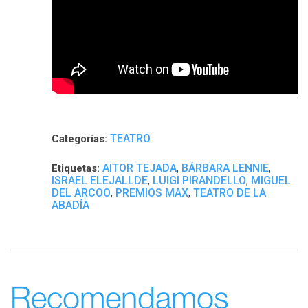
TEATRO
Categorías:
AITOR TEJADA
BÁRBARA LENNIE
Etiquetas:
,
,
ISRAEL ELEJALLDE
LUIGI PIRANDELLO
MIGUEL
,
,
DEL ARCOO
PREMIOS MAX
TEATRO DE LA
,
,
ABADÍA
Recomendamos