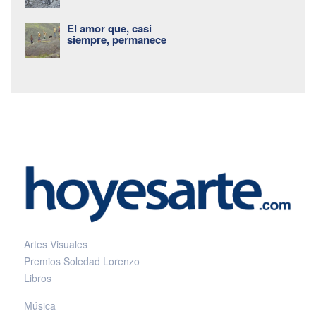
El amor que, casi
siempre, permanece
Artes Visuales
Premios Soledad Lorenzo
Libros
Música