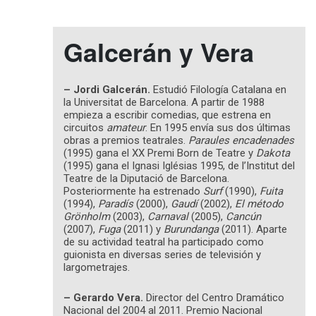
Galcerán y Vera
– Jordi Galcerán.
Estudió Filología Catalana en
la Universitat de Barcelona. A partir de 1988
empieza a escribir comedias, que estrena en
circuitos
amateur
. En 1995 envía sus dos últimas
obras a premios teatrales.
Paraules encadenades
(1995) gana el XX Premi Born de Teatre y
Dakota
(1995) gana el Ignasi Iglésias 1995, de l’Institut del
Teatre de la Diputació de Barcelona.
Posteriormente ha estrenado
Surf
(1990),
Fuita
(1994),
Paradís
(2000),
Gaudí
(2002),
El método
Grönholm
(2003),
Carnaval
(2005),
Cancún
(2007),
Fuga
(2011) y
Burundanga
(2011). Aparte
de su actividad teatral ha participado como
guionista en diversas series de televisión y
largometrajes.
– Gerardo Vera.
Director del Centro Dramático
Nacional del 2004 al 2011. Premio Nacional