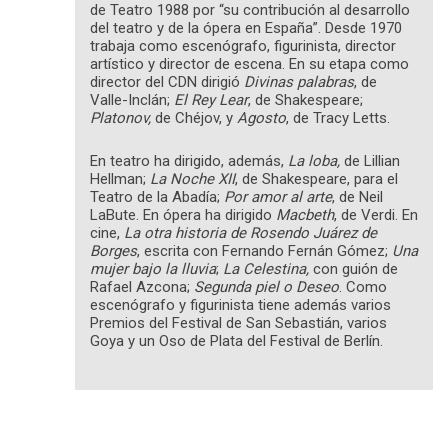
de Teatro 1988 por “su contribución al desarrollo
del teatro y de la ópera en España”. Desde 1970
trabaja como escenógrafo, figurinista, director
artístico y director de escena. En su etapa como
director del CDN dirigió
Divinas palabras
, de
Valle-Inclán;
El
Rey Lear
, de Shakespeare;
Platonov,
de Chéjov, y
Agosto
, de Tracy Letts.
En teatro ha dirigido, además,
La loba,
de Lillian
Hellman;
La Noche XII
, de Shakespeare, para el
Teatro de la Abadía;
Por amor al arte
, de Neil
LaBute. En ópera ha dirigido
Macbeth
, de Verdi. En
cine,
La otra historia de Rosendo Juárez de
Borges
, escrita con Fernando Fernán Gómez;
Una
mujer bajo la lluvia
;
La Celestina,
con guión de
Rafael Azcona;
Segunda piel o
Deseo
. Como
escenógrafo y figurinista tiene además varios
Premios del Festival de San Sebastián, varios
Goya y un Oso de Plata del Festival de Berlín.