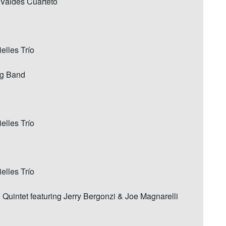
 Valdés Cuarteto
elles Trío
ig Band
elles Trío
elles Trío
Quintet featuring Jerry Bergonzi & Joe Magnarelli