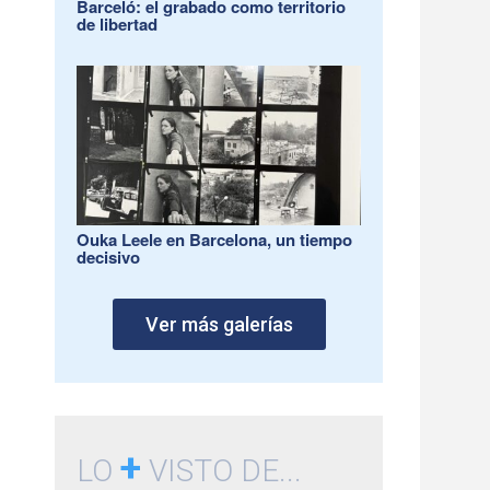
Barceló: el grabado como territorio
de libertad
Ouka Leele en Barcelona, un tiempo
decisivo
Ver más galerías
+
LO
VISTO DE...