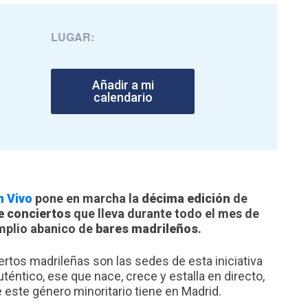
LUGAR:
Añadir a mi
calendario
n Vivo
pone en marcha la
décima edición
de
de conciertos
que lleva durante todo el mes de
mplio abanico de
bares madrileños
.
ertos madrileñas son las sedes de esta iniciativa
auténtico, ese que nace, crece y estalla en directo,
 este género minoritario tiene en Madrid.