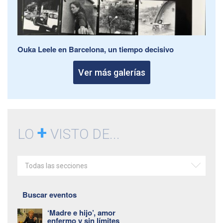
Ouka Leele en Barcelona, un tiempo decisivo
Ver más galerías
+
LO
VISTO DE...
Todas las secciones
Buscar eventos
‘Madre e hijo’, amor
enfermo y sin límites