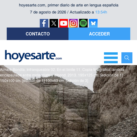
hoyesarte.com, primer diario de arte en lengua española
7 de agosto de 2026 / Actualizado a
13:54h
CONTACTO
ACCEDER
Almalé-Bondía. Infranqueable 02. En el limite 11. Copia fotográfica lambda
encapsulada entre metacrilato y dibond. 2013. 195x125 cm. [edición de 1] -
150x100 cm. [edición de 1] 100x63 cm. [edición de 3]