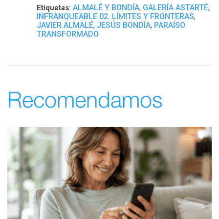
ALMALÉ Y BONDÍA
GALERÍA ASTARTÉ
Etiquetas:
,
,
INFRANQUEABLE 02. LÍMITES Y FRONTERAS
,
JAVIER ALMALÉ
JESÚS BONDÍA
PARAÍSO
,
,
TRANSFORMADO
Recomendamos