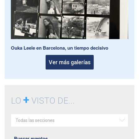
Ouka Leele en Barcelona, un tiempo decisivo
Ver más galerías
+
LO
VISTO DE...
Todas las secciones
Buscar eventos