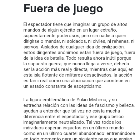
Fuera de juego
El espectador tiene que imaginar un grupo de altos
mandos de algún ejército en un lugar extraño,
supuestamente poderosos, pero sin nadie a quien
dirigirse o mandar, ni soldados, ni civiles, ni rehenes, ni
siervos. Aislados de cualquier idea de civilización,
estos dirigentes anónimos están fuera de juego, fuera
de la idea de batalla. Todo resulta ahora inútil porque
la supuesta guerra, que nunca llega a verse, debería
ser la acción más real y directa, mientras que aquí, en
esta isla flotante de militares desactivados, la acción
es tan irreal como una alucinación que acontece en
un estado constante de escepticismo.
La figura emblemática de Yukio Mishima, y su
estrecha relación con las ideas de fascismo y belleza,
ayudan a entender que tal vez no exista mucha
diferencia entre el espectador y ese grupo bélico
imaginariamente neutralizado. Tal vez todos los
individuos esperan inquietos en un último mundo
como en un último cuartel abandonado: entrenándose
en todo momento para un siguiente paso que ansían