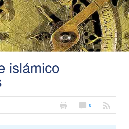
te islámico
s
0