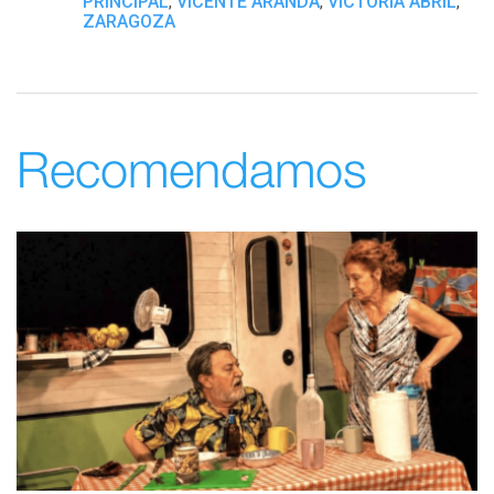
PRINCIPAL
VICENTE ARANDA
VICTORIA ABRIL
,
,
,
ZARAGOZA
Recomendamos