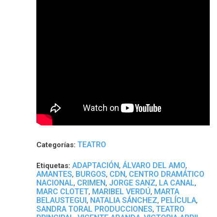
TEATRO
Categorías:
ADAPTACIÓN
ÁLVARO DEL AMO
Etiquetas:
,
,
AMANTES
BURGOS
CDN
CENTRO DRAMÁTICO
,
,
,
NACIONAL
CRIMEN
JORGE SANZ
LA CANAL
,
,
,
,
MARC CLOTET
MARIBEL VERDÚ
MARTA
,
,
BELAUSTEGUI
NATALIA SÁNCHEZ
PELÍCULA
,
,
,
SANDRA TORAL PRODUCCIONES
TEATRO
,