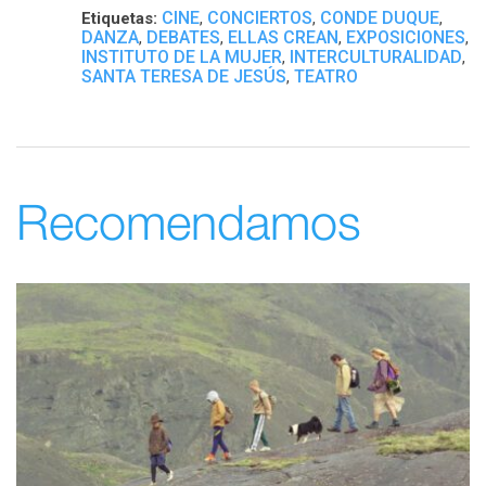
CINE
CONCIERTOS
CONDE DUQUE
Etiquetas:
,
,
,
DANZA
DEBATES
ELLAS CREAN
EXPOSICIONES
,
,
,
,
INSTITUTO DE LA MUJER
INTERCULTURALIDAD
,
,
SANTA TERESA DE JESÚS
TEATRO
,
Recomendamos