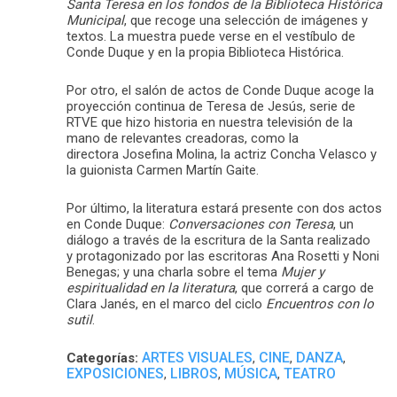
Santa Teresa en los fondos de la Biblioteca Histórica
Municipal
, que recoge una selección de imágenes y
textos. La muestra puede verse en el vestíbulo de
Conde Duque y en la propia Biblioteca Histórica.
Por otro, el salón de actos de Conde Duque acoge la
proyección continua de Teresa de Jesús, serie de
RTVE que hizo historia en nuestra televisión de la
mano de relevantes creadoras, como la
directora Josefina Molina, la actriz Concha Velasco y
la guionista Carmen Martín Gaite.
Por último, la literatura estará presente con dos actos
en Conde Duque:
Conversaciones con Teresa
, un
diálogo a través de la escritura de la Santa realizado
y protagonizado por las escritoras Ana Rosetti y Noni
Benegas; y una charla sobre el tema
Mujer y
espiritualidad en la literatura
, que correrá a cargo de
Clara Janés, en el marco del ciclo
Encuentros con lo
sutil
.
ARTES VISUALES
CINE
DANZA
Categorías:
,
,
,
EXPOSICIONES
LIBROS
MÚSICA
TEATRO
,
,
,