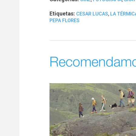
Etiquetas:
,
CESAR LUCAS
LA TÉRMIC
PEPA FLORES
Recomendam