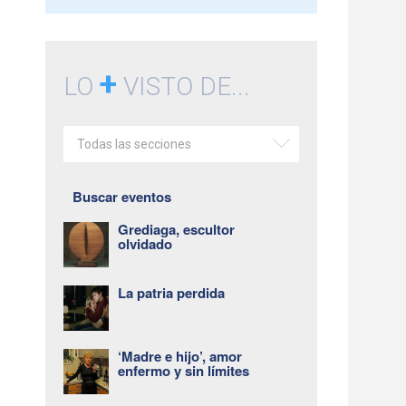
+
LO
VISTO DE...
Todas las secciones
Buscar eventos
Grediaga, escultor
olvidado
La patria perdida
‘Madre e hijo’, amor
enfermo y sin límites