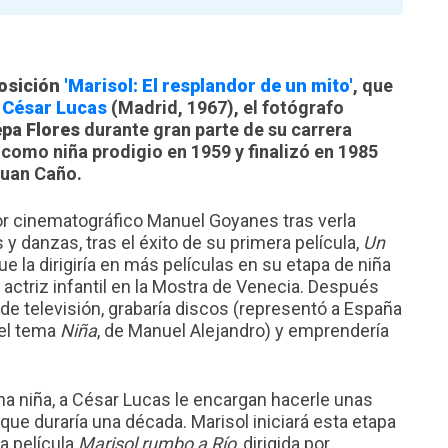
osición
'Marisol: El resplandor de un mito'
, que
e
César Lucas
(Madrid, 1967), el fotógrafo
pa Flores
durante gran parte de su carrera
 como niña prodigio en 1959 y finalizó en 1985
 Juan Caño.
or cinematográfico Manuel Goyanes tras verla
 y danzas, tras el éxito de su primera película,
Un
que la dirigiría en más películas en su etapa de niña
or actriz infantil en la Mostra de Venecia. Después
de televisión, grabaría discos (representó a España
 el tema
Niña
, de Manuel Alejandro) y emprendería
na niña, a César Lucas le encargan hacerle unas
que duraría una década. Marisol iniciará esta etapa
la película
Marisol rumbo a Río
, dirigida por