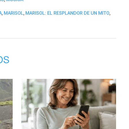
,
,
,
A
MARISOL
MARISOL: EL RESPLANDOR DE UN MITO
os