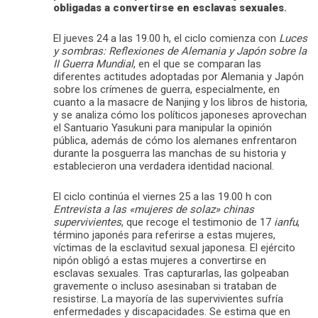
obligadas a convertirse en esclavas sexuales
.
El jueves 24 a las 19.00 h, el ciclo comienza con
Luces
y sombras: Reflexiones de Alemania y Japón sobre la
II Guerra Mundial
, en el que se comparan las
diferentes actitudes adoptadas por Alemania y Japón
sobre los crímenes de guerra, especialmente, en
cuanto a la masacre de Nanjing y los libros de historia,
y se analiza cómo los políticos japoneses aprovechan
el Santuario Yasukuni para manipular la opinión
pública, además de cómo los alemanes enfrentaron
durante la posguerra las manchas de su historia y
establecieron una verdadera identidad nacional.
El ciclo continúa el viernes 25 a las 19.00 h con
Entrevista a las «mujeres de solaz» chinas
supervivientes
, que recoge el testimonio de 17
ianfu
,
término japonés para referirse a estas mujeres,
víctimas de la esclavitud sexual japonesa. El ejército
nipón obligó a estas mujeres a convertirse en
esclavas sexuales. Tras capturarlas, las golpeaban
gravemente o incluso asesinaban si trataban de
resistirse. La mayoría de las supervivientes sufría
enfermedades y discapacidades. Se estima que en