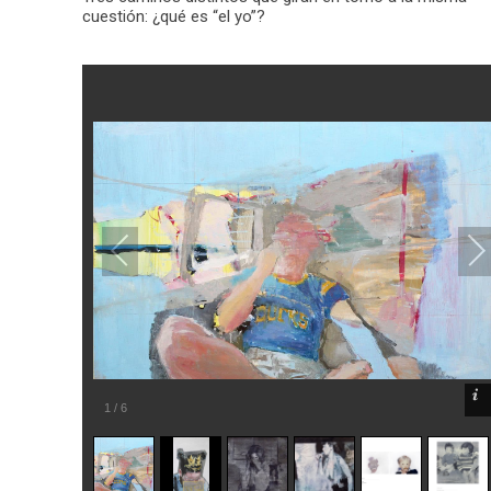
cuestión: ¿qué es “el yo”?
1
/
6