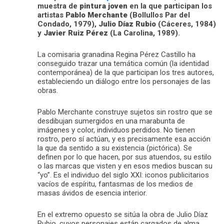
muestra de
pintura joven
en la que participan los
artistas
Pablo Merchante
(Bollullos Par del
Condado, 1979),
Julio Díaz Rubio
(Cáceres, 1984)
y
Javier Ruiz Pérez
(La Carolina, 1989).
La comisaria granadina Regina Pérez Castillo ha
conseguido trazar una temática común (la identidad
contemporánea) de la que participan los tres autores,
estableciendo un diálogo entre los personajes de las
obras.
Pablo Merchante construye sujetos sin rostro que se
desdibujan sumergidos en una marabunta de
imágenes y color, individuos perdidos. No tienen
rostro, pero sí actúan, y es precisamente esa acción
la que da sentido a su existencia (pictórica). Se
definen por lo que hacen, por sus atuendos, su estilo
o las marcas que visten y en esos medios buscan su
“yo”. Es el individuo del siglo XXI: iconos publicitarios
vacíos de espíritu, fantasmas de los medios de
masas ávidos de esencia interior.
En el extremo opuesto se sitúa la obra de Julio Díaz
Rubio, cuyos personajes están cargados de alma.