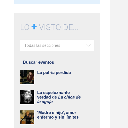
+
LO
VISTO DE...
Todas las secciones
Buscar eventos
La patria perdida
La espeluznante
verdad de
La chica de
la aguja
‘Madre e hijo’, amor
enfermo y sin límites