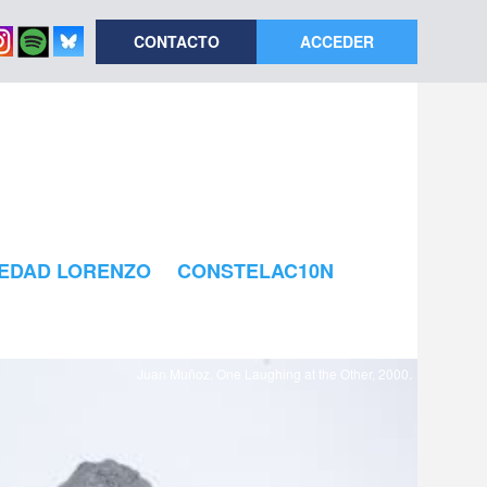
CONTACTO
ACCEDER
EDAD LORENZO
CONSTELAC10N
Juan Muñoz. One Laughing at the Other, 2000.