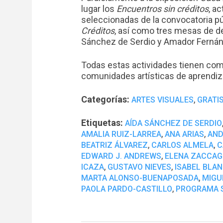
lugar los
Encuentros sin créditos
, a
seleccionadas de la convocatoria pú
Créditos
, así como tres mesas de d
Sánchez de Serdio y Amador Ferná
Todas estas actividades tienen como
comunidades artísticas de aprendiza
Categorías:
,
ARTES VISUALES
GRATI
Etiquetas:
AÍDA SÁNCHEZ DE SERDIO
,
,
AMALIA RUIZ-LARREA
ANA ARIAS
AND
,
,
BEATRIZ ÁLVAREZ
CARLOS ALMELA
C
,
EDWARD J. ANDREWS
ELENA ZACCAG
,
,
ICAZA
GUSTAVO NIEVES
ISABEL BLA
,
MARTA ALONSO-BUENAPOSADA
MIGU
,
PAOLA PARDO-CASTILLO
PROGRAMA S