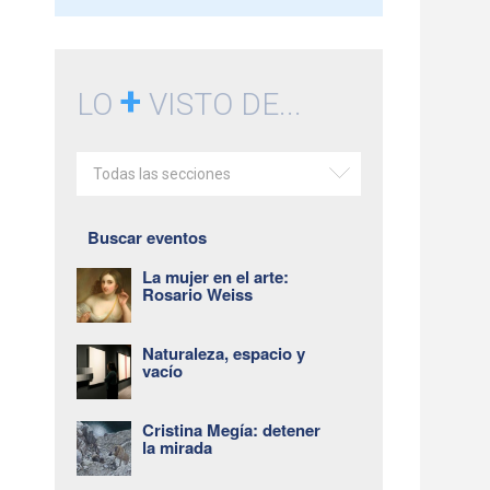
+
LO
VISTO DE...
Todas las secciones
Buscar eventos
La mujer en el arte:
Rosario Weiss
Naturaleza, espacio y
vacío
Cristina Megía: detener
la mirada