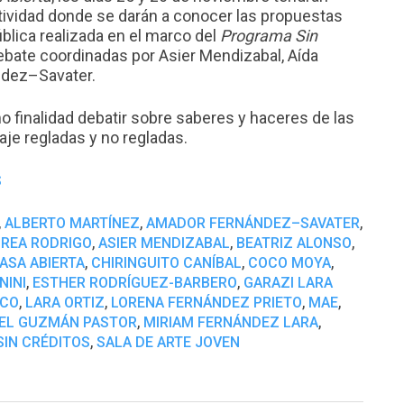
ctividad donde se darán a conocer las propuestas
blica realizada en el marco del
Programa Sin
ebate coordinadas por Asier Mendizabal, Aída
ndez–Savater.
 finalidad debatir sobre saberes y haceres de las
je regladas y no regladas.
S
,
,
,
ALBERTO MARTÍNEZ
AMADOR FERNÁNDEZ–SAVATER
,
,
,
REA RODRIGO
ASIER MENDIZABAL
BEATRIZ ALONSO
,
,
,
ASA ABIERTA
CHIRINGUITO CANÍBAL
COCO MOYA
,
,
NINI
ESTHER RODRÍGUEZ-BARBERO
GARAZI LARA
,
,
,
,
NCO
LARA ORTIZ
LORENA FERNÁNDEZ PRIETO
MAE
,
,
EL GUZMÁN PASTOR
MIRIAM FERNÁNDEZ LARA
,
IN CRÉDITOS
SALA DE ARTE JOVEN