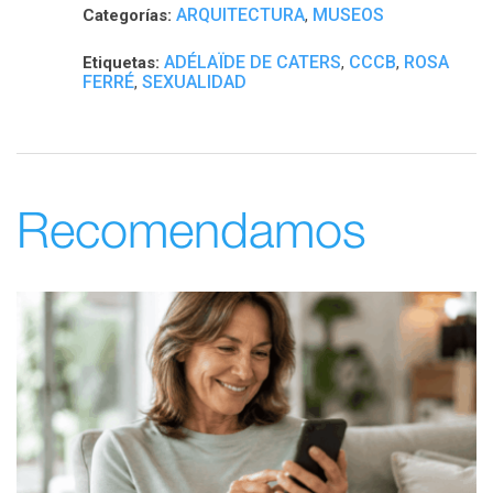
ARQUITECTURA
MUSEOS
Categorías:
,
ADÉLAÏDE DE CATERS
CCCB
ROSA
Etiquetas:
,
,
FERRÉ
SEXUALIDAD
,
Recomendamos