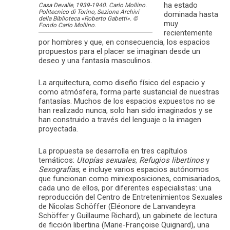
ha estado
Casa Devalle, 1939-1940. Carlo Mollino.
Politecnico di Torino, Sezione Archivi
dominada hasta
della Biblioteca «Roberto Gabetti». ©
muy
Fondo Carlo Mollino.
recientemente
por hombres y que, en consecuencia, los espacios
propuestos para el placer se imaginan desde un
deseo y una fantasía masculinos.
La arquitectura, como diseño físico del espacio y
como atmósfera, forma parte sustancial de nuestras
fantasías. Muchos de los espacios expuestos no se
han realizado nunca, solo han sido imaginados y se
han construido a través del lenguaje o la imagen
proyectada.
La propuesta se desarrolla en tres capítulos
temáticos:
Utopías sexuales
,
Refugios libertinos
y
Sexografías
, e incluye varios espacios autónomos
que funcionan como miniexposiciones, comisariados,
cada uno de ellos, por diferentes especialistas: una
reproducción del Centro de Entretenimientos Sexuales
de Nicolas Schöffer (Eléonore de Lanvandeyra
Schöffer y Guillaume Richard), un gabinete de lectura
de ficción libertina (Marie-Françoise Quignard), una