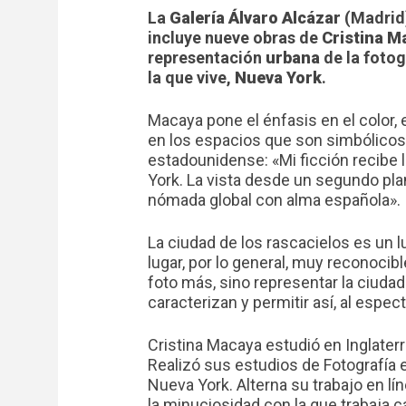
La
Galería Álvaro Alcázar
(Madrid)
incluye nueve obras de
Cristina M
representación
urbana
de la fotog
la que vive,
Nueva York
.
Macaya pone el énfasis en el color, 
en los espacios que son simbólicos 
estadounidense: «Mi ficción recibe 
York. La vista desde un segundo plan
nómada global con alma española».
La ciudad de los rascacielos es un 
lugar, por lo general, muy reconocib
foto más, sino representar la ciudad 
caracterizan y permitir así, al espect
Cristina Macaya estudió en Inglater
Realizó sus estudios de Fotografía 
Nueva York. Alterna su trabajo en lín
la minuciosidad con la que trabaja c