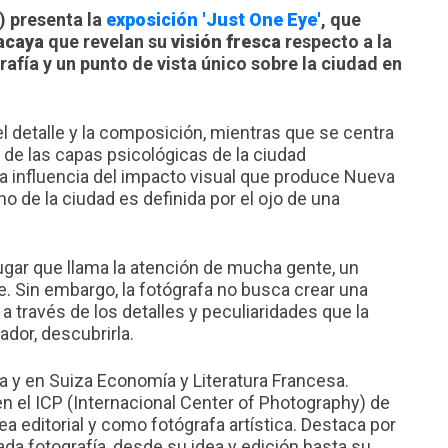
 presenta la
exposición
'Just One Eye'
, que
acaya
que revelan su
visión fresca
respecto a la
rafía y un punto de vista único sobre la ciudad en
el detalle y la composición, mientras que se centra
de las capas psicológicas de la ciudad
la influencia del impacto visual que produce Nueva
o de la ciudad es definida por el ojo de una
lugar que llama la atención de mucha gente, un
le. Sin embargo, la fotógrafa no busca crear una
a través de los detalles y peculiaridades que la
ador, descubrirla.
ra y en Suiza Economía y Literatura Francesa.
en el ICP (Internacional Center of Photography) de
ea editorial y como fotógrafa artística. Destaca por
ada fotografía, desde su idea y edición hasta su