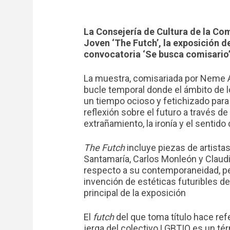
La Consejería de Cultura de la Co
Joven ‘The Futch’, la exposición 
convocatoria ‘Se busca comisario’
La muestra, comisariada por Neme A
bucle temporal donde el ámbito de l
un tiempo ocioso y fetichizado pa
reflexión sobre el futuro a través de 
extrañamiento, la ironía y el sentido
The Futch
incluye piezas de artist
Santamaría, Carlos Monleón y Claudi
respecto a su contemporaneidad, per
invención de estéticas futuribles de
principal de la exposición
El
futch
del que toma título hace ref
jerga del colectivo LGBTIQ es un té