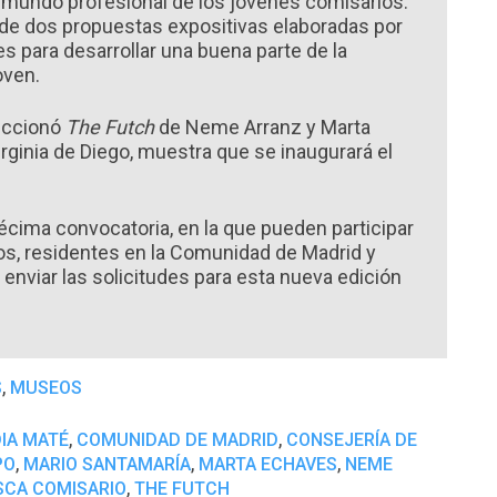
l mundo profesional de los jóvenes comisarios.
 de dos propuestas expositivas elaboradas por
 para desarrollar una buena parte de la
oven.
leccionó
The Futch
de Neme Arranz y Marta
rginia de Diego, muestra que se inaugurará el
cima convocatoria, en la que pueden participar
os, residentes en la Comunidad de Madrid y
enviar las solicitudes para esta nueva edición
,
S
MUSEOS
,
,
IA MATÉ
COMUNIDAD DE MADRID
CONSEJERÍA DE
,
,
,
PO
MARIO SANTAMARÍA
MARTA ECHAVES
NEME
,
SCA COMISARIO
THE FUTCH