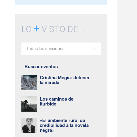
+
LO
VISTO DE...
Todas las secciones
Buscar eventos
Cristina Megía: detener
la mirada
Los caminos de
Iturbide
«El ambiente rural da
credibilidad a la novela
negra»