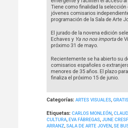
emergente y faciliten el acceso a
Tiene como finalidad la selección
jóvenes comisarios independientes
programación de la Sala de Arte J
El jurado de la novena edición se
Echaves y
Ya no nos importa
de Vi
próximo 31 de mayo.
Recientemente se ha abierto su dé
comisarios españoles o extranjer
menores de 35 años. El plazo para 
finaliza el próximo 15 de junio.
Categorías:
,
ARTES VISUALES
GRATI
Etiquetas:
,
CARLOS MONLEÓN
CLAUD
,
,
CULTURA
EVA FÁBREGAS
JUNE CRES
,
,
ARRANZ
SALA DE ARTE JOVEN
SE BU