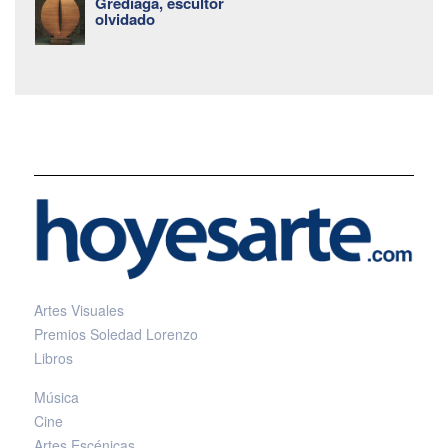
Grediaga, escultor
olvidado
Artes Visuales
Premios Soledad Lorenzo
Libros
Música
Cine
Artes Escénicas