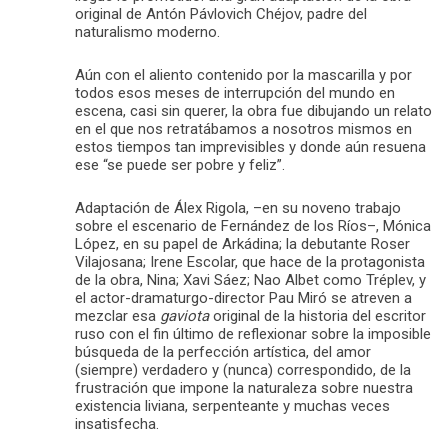
original de Antón Pávlovich Chéjov, padre del
naturalismo moderno.
Aún con el aliento contenido por la mascarilla y por
todos esos meses de interrupción del mundo en
escena, casi sin querer, la obra fue dibujando un relato
en el que nos retratábamos a nosotros mismos en
estos tiempos tan imprevisibles y donde aún resuena
ese “se puede ser pobre y feliz”.
Adaptación de Álex Rigola, –en su noveno trabajo
sobre el escenario de Fernández de los Ríos–, Mónica
López, en su papel de Arkádina; la debutante Roser
Vilajosana; Irene Escolar, que hace de la protagonista
de la obra, Nina; Xavi Sáez; Nao Albet como Tréplev, y
el actor-dramaturgo-director Pau Miró se atreven a
mezclar esa
gaviota
original de la historia del escritor
ruso con el fin último de reflexionar sobre la imposible
búsqueda de la perfección artística, del amor
(siempre) verdadero y (nunca) correspondido, de la
frustración que impone la naturaleza sobre nuestra
existencia liviana, serpenteante y muchas veces
insatisfecha.