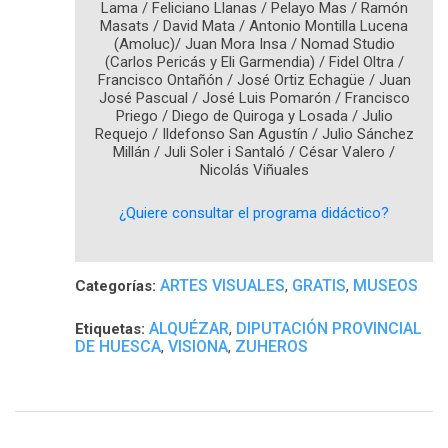
Lama / Feliciano Llanas / Pelayo Mas / Ramón
Masats / David Mata / Antonio Montilla Lucena
(Amoluc)/ Juan Mora Insa / Nomad Studio
(Carlos Pericás y Eli Garmendia) / Fidel Oltra /
Francisco Ontañón / José Ortiz Echagüe / Juan
José Pascual / José Luis Pomarón / Francisco
Priego / Diego de Quiroga y Losada / Julio
Requejo / Ildefonso San Agustín / Julio Sánchez
Millán / Juli Soler i Santaló / César Valero /
Nicolás Viñuales
¿Quiere consultar el programa didáctico?
ARTES VISUALES
GRATIS
MUSEOS
Categorías:
,
,
ALQUÉZAR
DIPUTACIÓN PROVINCIAL
Etiquetas:
,
DE HUESCA
VISIONA
ZUHEROS
,
,