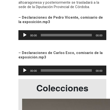
altoaragonesa y posteriormente se trasladará a la
sede de la Diputación Provincial de Córdoba.
– Declaraciones de Pedro Vicente, comisario de
la exposición.mp3
Reproductor
00:00
00:00
de
audio
– Declaraciones de Carlos Esco, comisario de la
exposición.mp3
Reproductor
00:00
00:00
de
audio
Colecciones