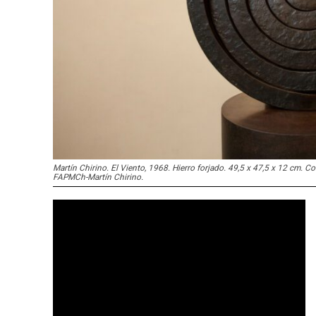
Martín Chirino. El Viento, 1968. Hierro forjado. 49,5 x 47,5 x 12 cm.
FAPMCh-Martín Chirino.