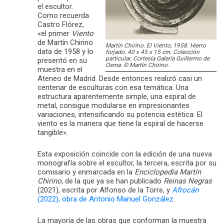
el escultor.
Como recuerda
Castro Flórez,
«el primer
Viento
de Martín Chirino
Martín Chirino. El Viento, 1958. Hierro
data de 1958 y lo
forjado. 40 x 45 x 15 cm. Colección
particular. Cortesía Galería Guillermo de
presentó en su
Osma. © Martín Chirino.
muestra en el
Ateneo de Madrid. Desde entonces realizó casi un
centenar de esculturas con esa temática. Una
estructura aparentemente simple, una espiral de
metal, consigue modularse en impresionantes
variaciones, intensificando su potencia estética. El
viento es la manera que tiene la espiral de hacerse
tangible».
Esta exposición coincide con la edición de una nueva
monografía sobre el escultor, la tercera, escrita por su
comisario y enmarcada en la
Enciclopedia Martín
Chirino
, de la que ya se han publicado
Reinas Negras
(2021), escrita por Alfonso de la Torre, y
Afrocán
(2022), obra de Antonio Manuel González
.
La mayoría de las obras que conforman la muestra