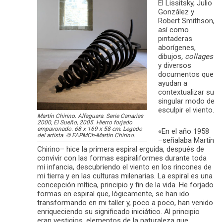
El Lissitsky, Julio
González y
Robert Smithson,
así como
pintaderas
aborígenes,
dibujos
, collages
y diversos
documentos que
ayudan a
contextualizar su
singular modo de
esculpir el viento.
Martín Chirino. Alfaguara. Serie Canarias
2000, El Sueño, 2005. Hierro forjado
empavonado. 68 x 169 x 58 cm. Legado
«En el año 1958
del artista. © FAPMCh-Martín Chirino.
–señalaba Martín
Chirino– hice la primera espiral erguida, después de
convivir con las formas espiraliformes durante toda
mi infancia, descubriendo el viento en los rincones de
mi tierra y en las culturas milenarias. La espiral es una
concepción mítica, principio y fin de la vida. He forjado
formas en espiral que, lógicamente, se han ido
transformando en mi taller y, poco a poco, han venido
enriqueciendo su significado iniciático. Al principio
eran vestigios, elementos de la naturaleza que