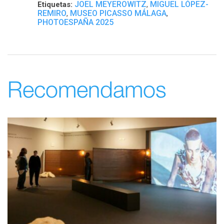
JOEL MEYEROWITZ
MIGUEL LÓPEZ-
Etiquetas:
,
REMIRO
MUSEO PICASSO MÁLAGA
,
,
PHOTOESPAÑA 2025
Recomendamos