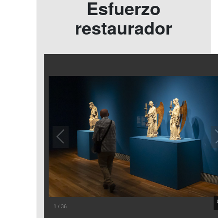
Esfuerzo
restaurador
1
/
36