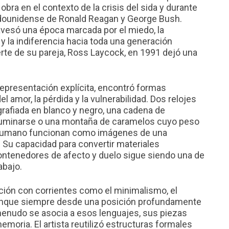
 obra en el contexto de la crisis del sida y durante
dounidense de Ronald Reagan y George Bush.
vesó una época marcada por el miedo, la
 y la indiferencia hacia toda una generación
rte de su pareja, Ross Laycock, en 1991 dejó una
a representación explícita, encontró formas
 amor, la pérdida y la vulnerabilidad. Dos relojes
rafiada en blanco y negro, una cadena de
iluminarse o una montaña de caramelos cuyo peso
o humano funcionan como imágenes de una
. Su capacidad para convertir materiales
ontenedores de afecto y duelo sigue siendo una de
abajo.
ción con corrientes como el minimalismo, el
unque siempre desde una posición profundamente
a menudo se asocia a esos lenguajes, sus piezas
emoria. El artista reutilizó estructuras formales