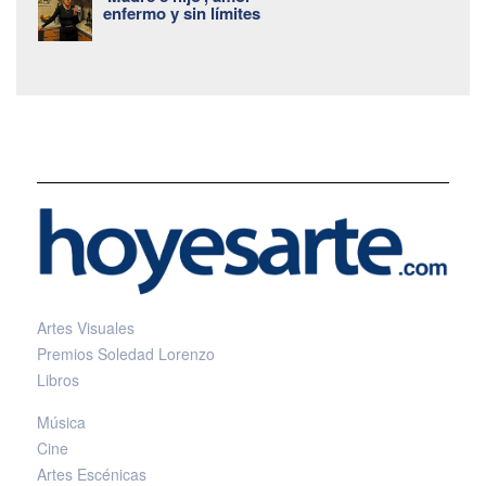
enfermo y sin límites
Artes Visuales
Premios Soledad Lorenzo
Libros
Música
Cine
Artes Escénicas