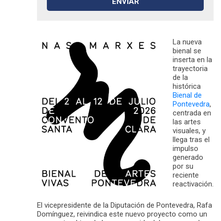
La nueva
bienal se
inserta en la
trayectoria
de la
histórica
Bienal de
Pontevedra
,
centrada en
las artes
visuales, y
llega tras el
impulso
generado
por su
reciente
reactivación.
El vicepresidente de la Diputación de Pontevedra, Rafa
Domínguez, reivindica este nuevo proyecto como un