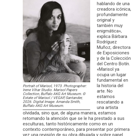
hablando de una
creadora icónica,
profundamente
original y
también muy
enigmática»,
explica Bárbara
Rodríguez
Muñoz, directora
de Exposiciones
y de la Colección
del Centro Botín.
«Marisol ya
ocupa un lugar
fundamental en
la historia del
Portrait of Marisol, 1973. Photographer:
Irene Vihar Studio. Marisol Papers
arte. No
Collection, Buffalo AKG Art Museum. ©
estamos
Estate of Marisol / VEGAP, Santander,
rescatando a
2026. Digital Image: Amanda Smith,
Buffalo AKG Art Museum.
una artista
olvidada, sino que, de alguna manera, estamos
retomando la atención que se le ha prestado a sus
esculturas, tanto históricamente como en un
contexto contemporáneo, para presentar por primera
vez una revisión de su obra dibujada y sobre papel.