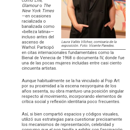
como
Life
,
Glamour
o
The
New York Times
—en ocasiones
racializada o
banalizada como
«belleza latina»—
incluso antes del
ascenso de
Laura Vallés Vílchez, comisaria de la
exposición. Foto: Vicente Paredes.
Warhol. Participó
en citas internacionales fundamentales como la
Bienal de Venecia de 1968 o documenta IV, donde fue
una de las pocas mujeres incluidas entre casi ciento
cincuenta artistas.
Aunque habitualmente se la ha vinculado al Pop Art
por su proximidad a la escena neoyorquina de los
años sesenta, su obra mantuvo una posición singular
respecto al movimiento, incorporando elementos de
crítica social y reflexión identitaria poco frecuentes.
Así, si bien compartió espacios y códigos visuales,
utilizó sus estrategias para cuestionar precisamente
los mecanismos de representación, celebridad y
consumo que el pop tendía a exhibir con fascinación.