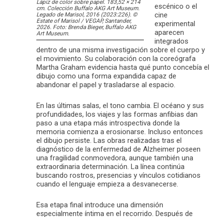
Lápiz de color sobre papel. 183,52 × 214
escénico o el
cm. Colección Buffalo AKG Art Museum.
cine
Legado de Marisol, 2016 (2023:226). ©
Estate of Marisol / VEGAP, Santander,
experimental
2026. Foto: Brenda Bieger, Buffalo AKG
aparecen
Art Museum.
integrados
dentro de una misma investigación sobre el cuerpo y
el movimiento. Su colaboración con la coreógrafa
Martha Graham evidencia hasta qué punto concebía el
dibujo como una forma expandida capaz de
abandonar el papel y trasladarse al espacio.
En las últimas salas, el tono cambia. El océano y sus
profundidades, los viajes y las formas anfibias dan
paso a una etapa más introspectiva donde la
memoria comienza a erosionarse. Incluso entonces
el dibujo persiste. Las obras realizadas tras el
diagnóstico de la enfermedad de Alzheimer poseen
una fragilidad conmovedora, aunque también una
extraordinaria determinación. La línea continúa
buscando rostros, presencias y vínculos cotidianos
cuando el lenguaje empieza a desvanecerse.
Esa etapa final introduce una dimensión
especialmente íntima en el recorrido. Después de