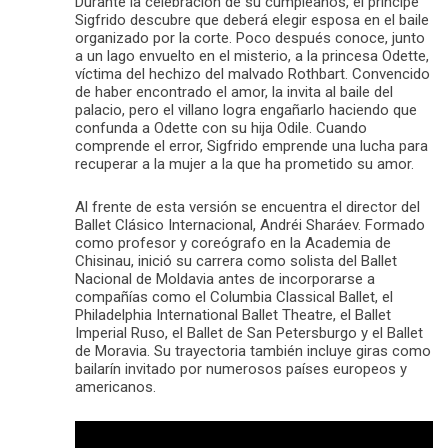
Durante la celebración de su cumpleaños, el príncipe
Sigfrido descubre que deberá elegir esposa en el baile
organizado por la corte. Poco después conoce, junto
a un lago envuelto en el misterio, a la princesa Odette,
víctima del hechizo del malvado Rothbart. Convencido
de haber encontrado el amor, la invita al baile del
palacio, pero el villano logra engañarlo haciendo que
confunda a Odette con su hija Odile. Cuando
comprende el error, Sigfrido emprende una lucha para
recuperar a la mujer a la que ha prometido su amor.
Al frente de esta versión se encuentra el director del
Ballet Clásico Internacional, Andréi Sharáev. Formado
como profesor y coreógrafo en la Academia de
Chisinau, inició su carrera como solista del Ballet
Nacional de Moldavia antes de incorporarse a
compañías como el Columbia Classical Ballet, el
Philadelphia International Ballet Theatre, el Ballet
Imperial Ruso, el Ballet de San Petersburgo y el Ballet
de Moravia. Su trayectoria también incluye giras como
bailarín invitado por numerosos países europeos y
americanos.