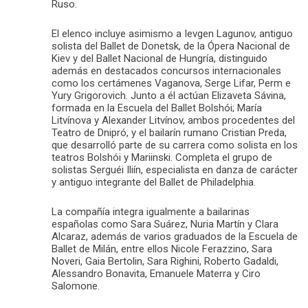
Ruso.
El elenco incluye asimismo a Ievgen Lagunov, antiguo
solista del Ballet de Donetsk, de la Ópera Nacional de
Kiev y del Ballet Nacional de Hungría, distinguido
además en destacados concursos internacionales
como los certámenes Vaganova, Serge Lifar, Perm e
Yury Grigorovich. Junto a él actúan Elizaveta Sávina,
formada en la Escuela del Ballet Bolshói; María
Litvínova y Alexander Litvínov, ambos procedentes del
Teatro de Dnipró, y el bailarín rumano Cristian Preda,
que desarrolló parte de su carrera como solista en los
teatros Bolshói y Mariinski. Completa el grupo de
solistas Serguéi Iliín, especialista en danza de carácter
y antiguo integrante del Ballet de Philadelphia.
La compañía integra igualmente a bailarinas
españolas como Sara Suárez, Nuria Martín y Clara
Alcaraz, además de varios graduados de la Escuela de
Ballet de Milán, entre ellos Nicole Ferazzino, Sara
Noveri, Gaia Bertolin, Sara Righini, Roberto Gadaldi,
Alessandro Bonavita, Emanuele Materra y Ciro
Salomone.