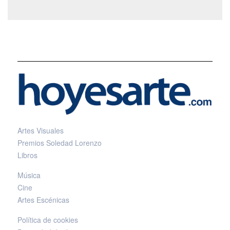
Artes Visuales
Premios Soledad Lorenzo
Libros
Música
Cine
Artes Escénicas
Política de cookies