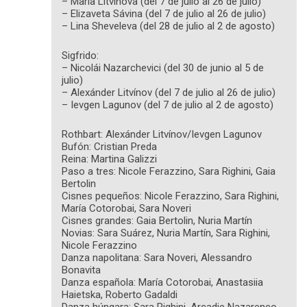
– María Litvínova (del 7 de julio al 26 de julio)
– Elizaveta Sávina (del 7 de julio al 26 de julio)
– Lina Sheveleva (del 28 de julio al 2 de agosto)
Sigfrido:
– Nicolái Nazarchevici (del 30 de junio al 5 de
julio)
– Alexánder Litvínov (del 7 de julio al 26 de julio)
– Ievgen Lagunov (del 7 de julio al 2 de agosto)
Rothbart: Alexánder Litvínov/Ievgen Lagunov
Bufón: Cristian Preda
Reina: Martina Galizzi
Paso a tres: Nicole Ferazzino, Sara Righini, Gaia
Bertolin
Cisnes pequeños: Nicole Ferazzino, Sara Righini,
María Cotorobai, Sara Noveri
Cisnes grandes: Gaia Bertolin, Nuria Martín
Novias: Sara Suárez, Nuria Martín, Sara Righini,
Nicole Ferazzino
Danza napolitana: Sara Noveri, Alessandro
Bonavita
Danza española: María Cotorobai, Anastasiia
Haietska, Roberto Gadaldi
Danza húngara: Sara Righini, Arcadie Nazarenco,