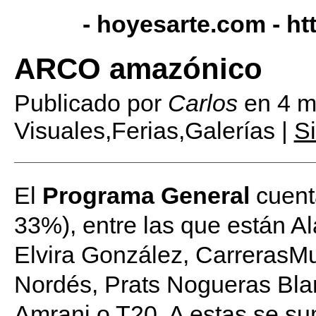
- hoyesarte.com -
ht
ARCO amazónico
Publicado por
Carlos
en
4 m
Visuales,Ferias,Galerías |
S
El
Programa General
cuenta
33%), entre las que están A
Elvira González, CarrerasMu
Nordés, Prats Nogueras Bla
Amrani o T20. A estas se su