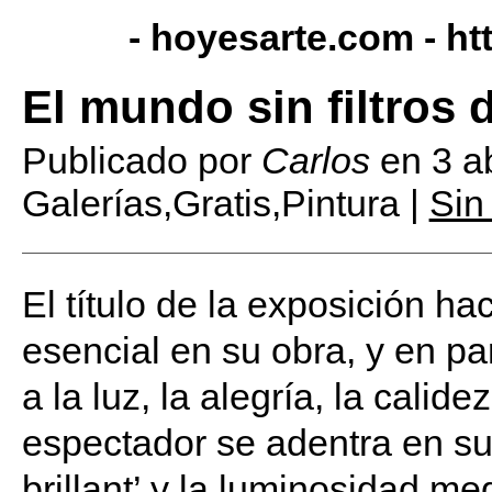
- hoyesarte.com -
ht
El mundo sin filtros 
Publicado por
Carlos
en
3 a
Galerías,Gratis,Pintura |
Sin
El título de la exposición ha
esencial en su obra, y en pa
a la luz, la alegría, la calid
espectador se adentra en sus
brillant’ y la luminosidad 