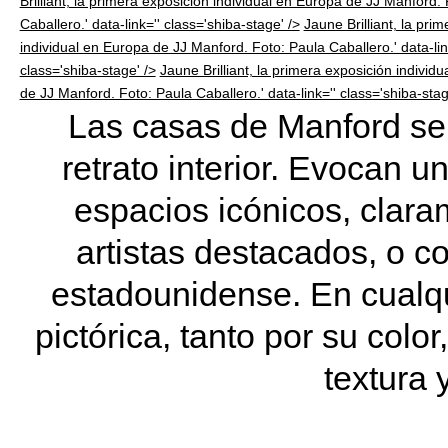
Brilliant, la primera exposición individual en Europa de JJ Manford.
Caballero.' data-link='' class='shiba-stage' />
Jaune Brilliant, la pri
individual en Europa de JJ Manford. Foto: Paula Caballero.' data-lin
class='shiba-stage' />
Jaune Brilliant, la primera exposición individ
de JJ Manford. Foto: Paula Caballero.' data-link='' class='shiba-stag
Las casas de Manford se
retrato interior. Evocan un
espacios icónicos, clar
artistas destacados, o c
estadounidense. En cualqu
pictórica, tanto por su color
textura 