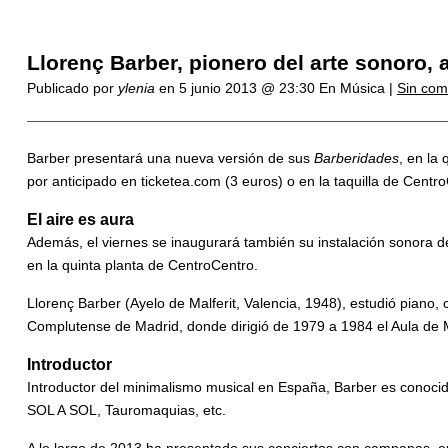
Llorenç Barber, pionero del arte sonoro,
Publicado por
ylenia
en
5 junio 2013 @ 23:30
En Música |
Sin com
Barber presentará una nueva versión de sus
Barberidades
, en la
por anticipado en ticketea.com (3 euros) o en la taquilla de Centr
El aire es aura
Además, el viernes se inaugurará también su instalación sonora d
en la quinta planta de CentroCentro.
Llorenç Barber (Ayelo de Malferit, Valencia, 1948), estudió piano,
Complutense de Madrid, donde dirigió de 1979 a 1984 el Aula de 
Introductor
Introductor del minimalismo musical en España, Barber es conoci
SOL A SOL, Tauromaquias, etc.