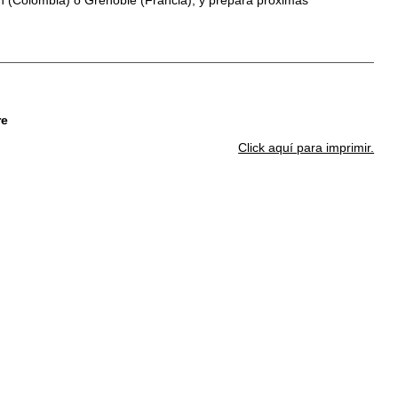
n (Colombia) o Grenoble (Francia), y prepara próximas
re
Click aquí para imprimir.