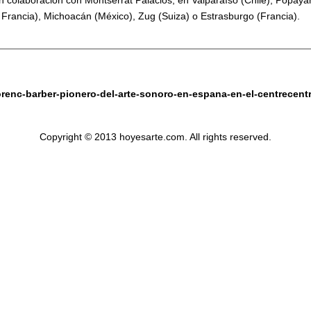
 colaboración con Montserrat Palacios, en Valparaíso (Chile), Popayá
 Francia), Michoacán (México), Zug (Suiza) o Estrasburgo (Francia).
orenc-barber-pionero-del-arte-sonoro-en-espana-en-el-centrecent
Copyright © 2013 hoyesarte.com. All rights reserved.