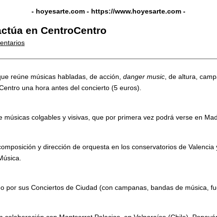
- hoyesarte.com -
https://www.hoyesarte.com
-
 actúa en CentroCentro
entarios
 que reúne músicas habladas, de acción,
danger music
, de altura, cam
oCentro una hora antes del concierto (5 euros).
e músicas colgables y visivas, que por primera vez podrá verse en Mad
 composición y dirección de orquesta en los conservatorios de Valencia 
Música.
do por sus Conciertos de Ciudad (con campanas, bandas de música, fu