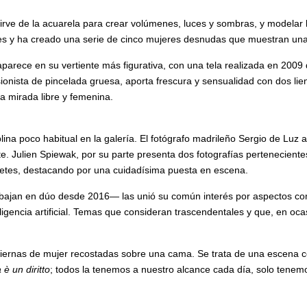
sirve de la acuarela para crear volúmenes, luces y sombras, y modelar
es y ha creado una serie de cinco mujeres desnudas que muestran una a
parece en su vertiente más figurativa, con una tela realizada en 2009
esionista de pincelada gruesa, aporta frescura y sensualidad con dos 
na mirada libre y femenina.
lina poco habitual en la galería. El fotógrafo madrileño Sergio de Luz 
e. Julien Spiewak, por su parte presenta dos fotografías perteneciente
etes, destacando por una cuidadísima puesta en escena.
abajan en dúo desde 2016— las unió su común interés por aspectos co
teligencia artificial. Temas que consideran trascendentales y que, en o
iernas de mujer recostadas sobre una cama. Se trata de una escena co
 è un diritto
; todos la tenemos a nuestro alcance cada día, solo tene