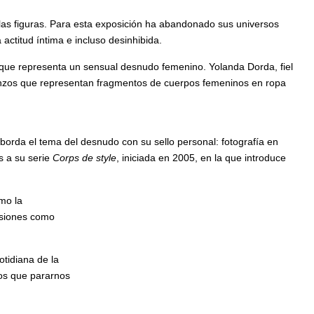
 las figuras. Para esta exposición ha abandonado sus universos
ctitud íntima e incluso desinhibida.
 que representa un sensual desnudo femenino. Yolanda Dorda, fiel
lienzos que representan fragmentos de cuerpos femeninos en ropa
aborda el tema del desnudo con su sello personal: fotografía en
s a su serie
Corps de style
, iniciada en 2005, en la que introduce
mo la
casiones como
tidiana de la
mos que pararnos