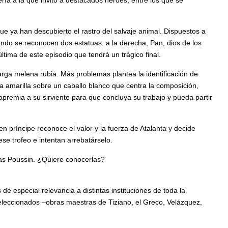
ría a la que invitó a destacados héroes, entre los que se
ue ya han descubierto el rastro del salvaje animal. Dispuestos a
ndo se reconocen dos estatuas: a la derecha, Pan, dios de los
tima de este episodio que tendrá un trágico final.
arga melena rubia. Más problemas plantea la identificación de
ca amarilla sobre un caballo blanco que centra la composición,
premia a su sirviente para que concluya su trabajo y pueda partir
en príncipe reconoce el valor y la fuerza de Atalanta y decide
se trofeo e intentan arrebatárselo.
las Poussin. ¿Quiere conocerlas?
 especial relevancia a distintas instituciones de toda la
eleccionados –obras maestras de Tiziano, el Greco, Velázquez,