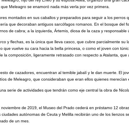
n Meleagro, hijo del rey Eneo y su esposa Altea, organizó una gran cace
 la que Meleagro se enamoró nada más verla por vez primera.
dores montados en sus caballos y preparados para seguir a los perros q
cería que decoraban antiguos sarcófagos romanos. En el bosque del fo
os de cabra; a la izquierda, Ártemis, diosa de la caza y responsable úl
rco y flechas, es la única que lleva casco, que cubre parcialmente su l
o que vuelve su cara hacia la bella princesa, o como el joven con túni
e la composición, ligeramente retrasado con respecto a Atalanta, que a
esto de cazadores, encuentran al temible jabalí y le dan muerte. El jov
os tíos de Meleagro, que consideraban que eran ellos quienes merecían e
una serie de actividades que tendrán como eje central la obra de Nico
n noviembre de 2019, el Museo del Prado cederá en préstamo 12 obras de
 ciudades autónomas de Ceuta y Melilla recibirán uno de los lienzos s
imado de un mes.