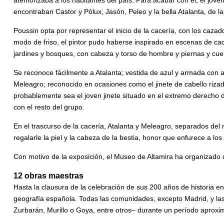
atemorizaba a los habitantes del país. Para acabar con él, el jove
encontraban Castor y Pólux, Jasón, Peleo y la bella Atalanta, de
Poussin opta por representar el inicio de la cacería, con los caza
modo de friso, el pintor pudo haberse inspirado en escenas de ca
jardines y bosques, con cabeza y torso de hombre y piernas y cuern
Se reconoce fácilmente a Atalanta; vestida de azul y armada con a
Meleagro; reconocido en ocasiones como el jinete de cabello rizad
probablemente sea el joven jinete situado en el extremo derecho d
con el resto del grupo.
En el trascurso de la cacería, Atalanta y Meleagro, separados del r
regalarle la piel y la cabeza de la bestia, honor que enfurece a l
Con motivo de la exposición, el Museo de Altamira ha organizado 
12 obras maestras
Hasta la clausura de la celebración de sus 200 años de historia e
geografía española. Todas las comunidades, excepto Madrid, y las
Zurbarán, Murillo o Goya, entre otros– durante un período aprox