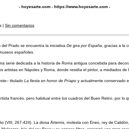
- hoyesarte.com -
https://www.hoyesarte.com
-
a |
Sin comentarios
 del Prado se encuentra la iniciativa
De gira por España
, gracias a la
s museos españoles.
una serie dedicada a la historia de Roma antigua concebida para decor
os artistas en Nápoles y Roma, donde residía el pintor, a mediados de
éste– titulado
La fiesta en honor de Príapo
y actualmente conservado e
tista francés, pero habitual entre los cuadros del Buen Retiro, por lo 
io (VIII, 267-424). La diosa Ártemis, molesta con Eneo, rey de Calidón