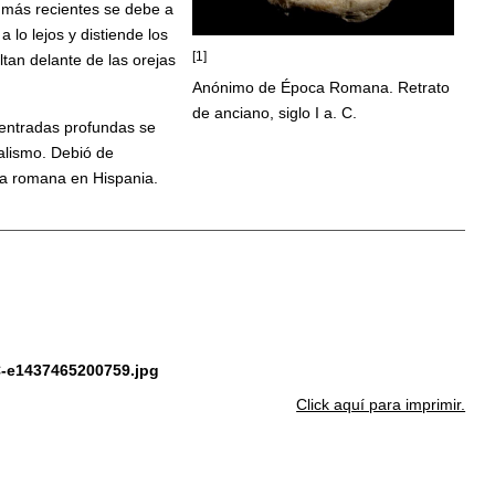
s más recientes se debe a
lo lejos y distiende los
[1]
ltan delante de las orejas
Anónimo de Época Romana. Retrato
de anciano, siglo I a. C.
 entradas profundas se
ealismo. Debió de
ica romana en Hispania.
C-e1437465200759.jpg
Click aquí para imprimir.