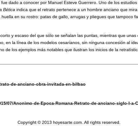
ón, fue dado a conocer por Manuel Esteve Guerrero. Uno de los estudio
a Bética
indica que el retrato pertenece a un hombre anciano que mira a 
 huella en su rostro: patas de gallo, arrugas y pliegues que tampoco fa
corto y escaso del que sólo se señalan las puntas, mientras que unas
ano, en la línea de los modelos cesarianos, sin ninguna concesión al id
no de los ejemplos más notables que ilustran los inicios de la retratíst
trato-de-anciano-obra-invitada-en-bilbao
015/07/Anonimo-de-Epoca-Romana-Retrato-de-anciano-siglo-I-a-
Copyright © 2013 hoyesarte.com. All rights reserved.