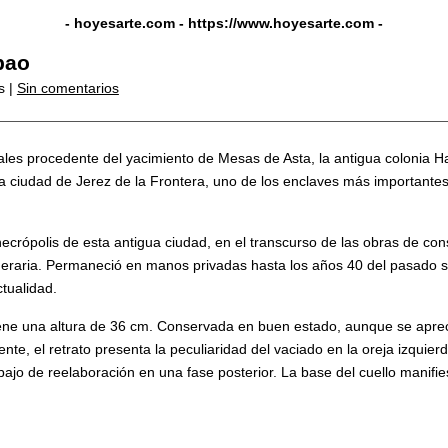
- hoyesarte.com -
https://www.hoyesarte.com
-
bao
s |
Sin comentarios
ales procedente del yacimiento de Mesas de Asta, la antigua colonia
a ciudad de Jerez de la Frontera, uno de los enclaves más importantes
necrópolis de esta antigua ciudad, en el transcurso de las obras de con
uneraria. Permaneció en manos privadas hasta los años 40 del pasado s
tualidad.
iene una altura de 36 cm. Conservada en buen estado, aunque se apre
nte, el retrato presenta la peculiaridad del vaciado en la oreja izquie
bajo de reelaboración en una fase posterior. La base del cuello manifies