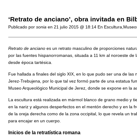
‘Retrato de anciano’, obra invitada en Bil
Publicado por
sonia
en
21 julio 2015 @ 18:14
En Escultura,Museo
Retrato de anciano
es un retrato masculino de proporciones natur
por las fuentes hispanorromanas, situada a 11 km al noroeste de l
desde época tartésica.
Fue hallada a finales del siglo XIX, en lo que pudo ser una de las 
Jerez-Trebujena, por lo que tal vez formó parte de una estatua f
Museo Arqueológico Municipal de Jerez, donde se expone en la ac
La escultura está realizada en mármol blanco de grano medio y t
en la nariz y algunos desperfectos en el mentón derecho y en la fre
de la oreja derecha como de la zona occipital, lo que revela un tra
para encajar en un cuerpo.
Inicios de la retratística romana