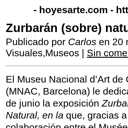
- hoyesarte.com -
ht
Zurbarán (sobre) natu
Publicado por
Carlos
en
20 
Visuales,Museos |
Sin come
El Museu Nacional d’Art de
(MNAC, Barcelona) le dedica
de junio la exposición
Zurba
Natural, en la
que, gracias a
colaboración entre el Musé