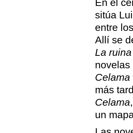
En el ce
sitúa Lu
entre lo
Allí se 
La ruina
novelas
Celama
más tar
Celama
un mapa 
Las nove