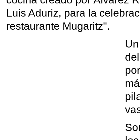
Luis Aduriz, para la celebra
restaurante Mugaritz".
Un 
del
por
má
pil
vas
Son