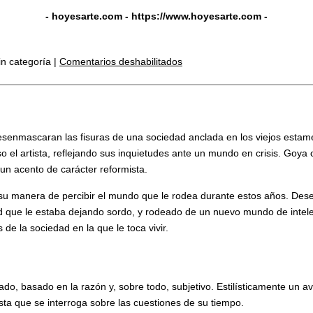
- hoyesarte.com -
https://www.hoyesarte.com
-
in categoría |
Comentarios deshabilitados
senmascaran las fisuras de una sociedad anclada en los viejos estament
o el artista, reflejando sus inquietudes ante un mundo en crisis. Goya 
 un acento de carácter reformista.
 y su manera de percibir el mundo que le rodea durante estos años. Des
que le estaba dejando sordo, y rodeado de un nuevo mundo de intelect
de la sociedad en la que le toca vivir.
ado, basado en la razón y, sobre todo, subjetivo. Estilísticamente un a
tista que se interroga sobre las cuestiones de su tiempo.