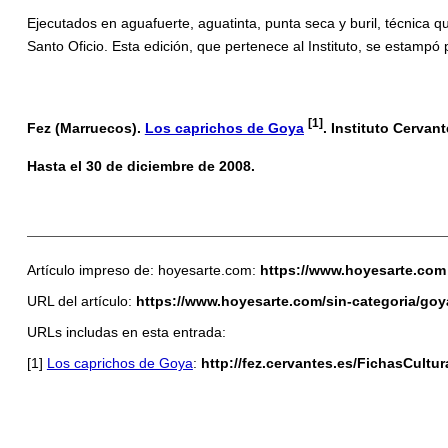
Ejecutados en aguafuerte, aguatinta, punta seca y buril, técnica q
Santo Oficio. Esta edición, que pertenece al Instituto, se estamp
[1]
Fez (Marruecos).
Los caprichos de Goya
. Instituto Cervant
Hasta el 30 de diciembre de 2008.
Artículo impreso de: hoyesarte.com:
https://www.hoyesarte.com
URL del artículo:
https://www.hoyesarte.com/sin-categoria/go
URLs includas en esta entrada:
[1]
Los caprichos de Goya
:
http://fez.cervantes.es/FichasCult