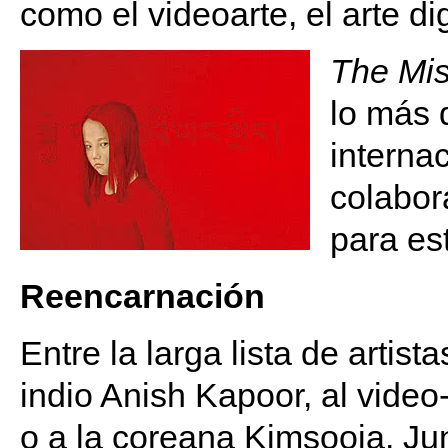
como el videoarte, el arte dig
The Mi
lo más 
interna
colabor
para es
Reencarnación
Entre la larga lista de artis
indio Anish Kapoor, al video-
o a la coreana Kimsooja. Ju