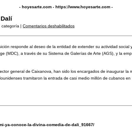
- hoyesarte.com -
https://www.hoyesarte.com
-
Dalí
 categoría |
Comentarios deshabilitados
ición responde al deseo de la entidad de extender su actividad social y 
ge (MDC), a través de su Sistema de Galerías de Arte (AGS), y la empr
tor general de Caixanova, han sido los encargados de inaugurar la mue
adounidenses tramitaron la entrada de casi medio millón de cubanos en 
mi-ya-conoce-la-divina-comedia-de-dali_91667/