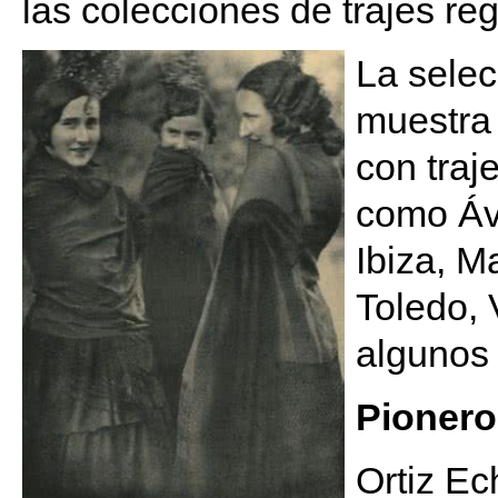
las colecciones de trajes re
La selec
muestra 
con traj
como Ávi
Ibiza, M
Toledo, 
algunos
Pionero
Ortiz Ec