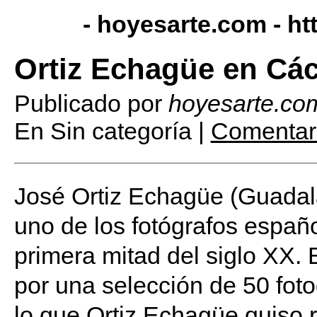
- hoyesarte.com -
ht
Ortiz Echagüe en Cá
Publicado por
hoyesarte.co
En Sin categoría |
Comentari
José Ortiz Echagüe (Guadala
uno de los fotógrafos españ
primera mitad del siglo XX.
por una selección de 50 foto
lo que Ortiz Echagüe quiso re