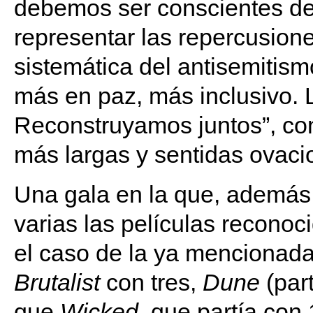
debemos ser conscientes de 
representar las repercusione
sistemática del antisemitis
más en paz, más inclusivo. 
Reconstruyamos juntos”, con
más largas y sentidas ovaci
Una gala en la que, además
varias las películas reconoc
el caso de la ya mencionad
Brutalist
con tres,
Dune
(par
que
Wicked
, que partía co