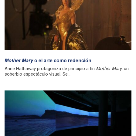
Mother Mary
o el arte como redención
Anne Hathaway protagoniza de principio a fin
Mother Mary
, un
soberbio espectáculo visual. Se...