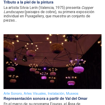
Tributo a la piel de la pintura
La artista Silvia Lerín (Valencia, 1975) presenta
Copper
Landscapes
(paisajes de cobre), su primera exposición
individual en Puxagallery, que muestra un conjunto de
piezas...
Arte Sonoro
,
Artes Visuales
,
Instalación
,
Museos
Representación sonora a partir de Val del Omar
En el marco de su programa Fisuras, el Área de