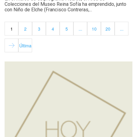
Colecciones del Museo Reina Sofía ha emprendido, junto
con Niño de Elche (Francisco Contreras,...
1
2
3
4
5
...
10
20
...
Última