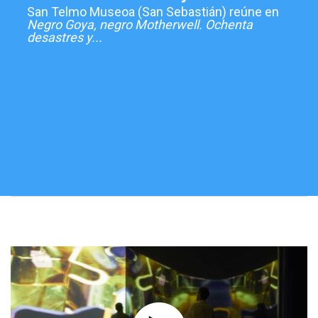
San Telmo Museoa (San Sebastián) reúne en
Negro Goya, negro Motherwell. Ochenta
desastres y...