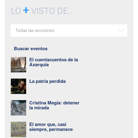
+
LO
VISTO DE...
Todas las secciones
Buscar eventos
El cuentacuentos de la
Axarquía
La patria perdida
Cristina Megía: detener
la mirada
El amor que, casi
siempre, permanece