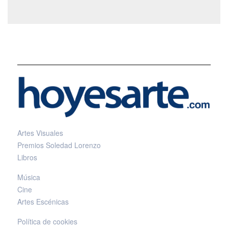
Artes Visuales
Premios Soledad Lorenzo
Libros
Música
Cine
Artes Escénicas
Política de cookies