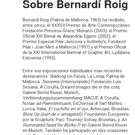
Sobre Bernardí Roig
Bernardí Roig (Palma de Mallorca, 1965) ha recibido,
entre otros, el XXXVII Premio de Arte Contemporáneo
Fundación Princesa Grace, Mónaco (2003); el Premio
Oficial XXI Bienal de Alejandría, Egipto (2002); el
Premio Especial Pilar Juncosa y Sotheby’s, Fundació
Pilar i Joan Miró a Mallorca (1997) y el Premio Oficial
de la XXI International Biennal of Graphic Art, Ljubljana,
Eslovenia (1995).
Entre sus exposiciones individuales mas recientes
destacamos:
Walking on Faces,
La Lonja, Palma de
Mallorca,
Teorema (interrumpido)
, Fundación Luis
Seoane, A Coruña, Dreamt images die in the cold,
Galerie Bernd Kluser, Munich,
Verblendungszusammenhang
, MACUF, A Coruña,
N
otae ad Paenitentiuam
, ExChiessa di San Matteo,
Lucca, Italia;
El cuchillo en el ojo
, Artiscope, Bruselas;
Blow Up (surt de s´amagatall)
, Foundation Europeene
por la Sculpture, Parc Tournay-Solvay, Bruselas, y
An
Illuminated head for Blinky P.
en Galerie Bernd Kluser
en Munich. También ha participado en dos ocasiones