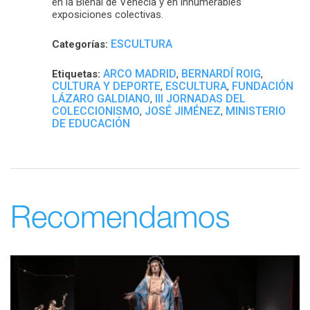
en la Bienal de Venecia y en innumerables
exposiciones colectivas.
ESCULTURA
Categorías:
ARCO MADRID
BERNARDÍ ROIG
Etiquetas:
,
,
CULTURA Y DEPORTE
ESCULTURA
FUNDACIÓN
,
,
LÁZARO GALDIANO
III JORNADAS DEL
,
COLECCIONISMO
JOSÉ JIMÉNEZ
MINISTERIO
,
,
DE EDUCACIÓN
Recomendamos