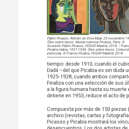
Pablo Picasso. Retrato de Dora Maar, 23 noviembre 1
Óleo sobre lienzo. Musée national Picasso, París. ©
Sucesión Pablo Picasso, VEGAP, Madrid, 2018. / Franc
Picabia Habia, 1937-1938. Óleo sobre lienzo. Colecci
particular. © Francis Picabia, VEGAP, Madrid, 2018.
tiempo: desde 1910, cuando el cubi
Dadá –del que Picabia es sin duda u
1925-1928, cuando ambos comparten
Finaliza con una selección de sus ú
a la figura humana hasta su muerte e
detiene en 1953, reduce el acto de 
Compuesta por más de 150 piezas (p
archivo (revistas, cartas y fotografí
Picasso y Picabia mostrará los víncu
desencuentros. Los dos artistas de 