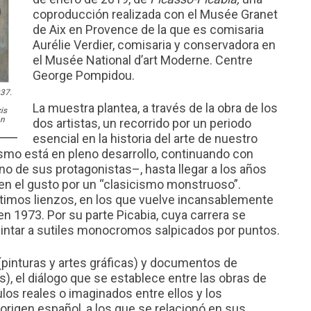
coproducción realizada con el Musée Granet
de Aix en Provence de la que es comisaria
Aurélie Verdier, comisaria y conservadora en
el Musée National d’art Moderne. Centre
George Pompidou.
937.
La muestra plantea, a través de la obra de los
is
ón
dos artistas, un recorrido por un periodo
esencial en la historia del arte de nuestro
smo está en pleno desarrollo, continuando con
no de sus protagonistas–, hasta llegar a los años
 el gusto por un “clasicismo monstruoso”.
ltimos lienzos, en los que vuelve incansablemente
n 1973. Por su parte Picabia, cuya carrera se
pintar a sutiles monocromos salpicados por puntos.
inturas y artes gráficas) y documentos de
as), el diálogo que se establece entre las obras de
los reales o imaginados entre ellos y los
origen español, a los que se relacionó en sus