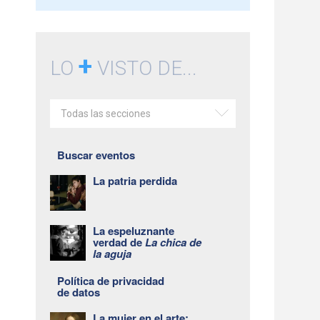
+
LO
VISTO DE...
Todas las secciones
Buscar eventos
La patria perdida
La espeluznante
verdad de
La chica de
la aguja
Política de privacidad
de datos
La mujer en el arte: