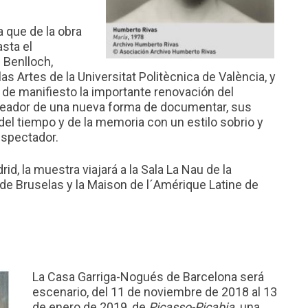
a que de la obra
asta el
 Benlloch,
llas Artes de la
Universitat Politècnica de València
, y
 de manifiesto la importante renovación del
reador de una nueva forma de documentar, sus
el tiempo y de la memoria con un estilo sobrio y
 espectador.
, la muestra viajará a la Sala La Nau de la
 de Bruselas y la Maison de l´Amérique Latine de
La Casa Garriga-Nogués de Barcelona será
escenario, del 11 de noviembre de 2018 al 13
de enero de 2019, de
Picasso-Picabia,
una