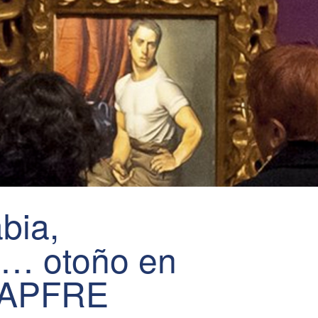
bia,
o… otoño en
MAPFRE