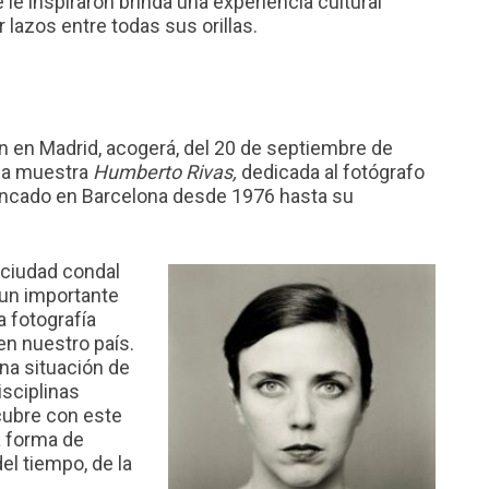
e le inspiraron brinda una experiencia cultural
 lazos entre todas sus orillas.
n en Madrid, acogerá, del 20 de septiembre de
 la muestra
Humberto Rivas,
dedicada al fotógrafo
incado en Barcelona desde 1976 hasta su
 ciudad condal
un importante
a fotografía
en nuestro país.
na situación de
isciplinas
scubre con este
 forma de
el tiempo, de la