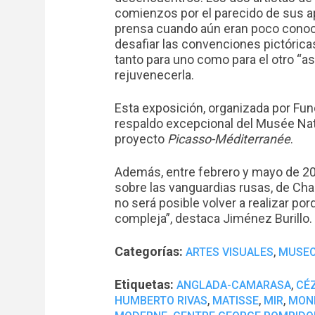
comienzos por el parecido de sus a
prensa cuando aún eran poco conoci
desafiar las convenciones pictóricas 
tanto para uno como para el otro “as
rejuvenecerla.
Esta exposición, organizada por Fu
respaldo excepcional del Musée Nat
proyecto
Picasso-Méditerranée
.
Además, entre febrero y mayo de 20
sobre las vanguardias rusas, de Ch
no será posible volver a realizar 
compleja”, destaca Jiménez Burillo.
Categorías:
,
ARTES VISUALES
MUSE
Etiquetas:
,
ANGLADA-CAMARASA
CÉ
,
,
,
HUMBERTO RIVAS
MATISSE
MIR
MON