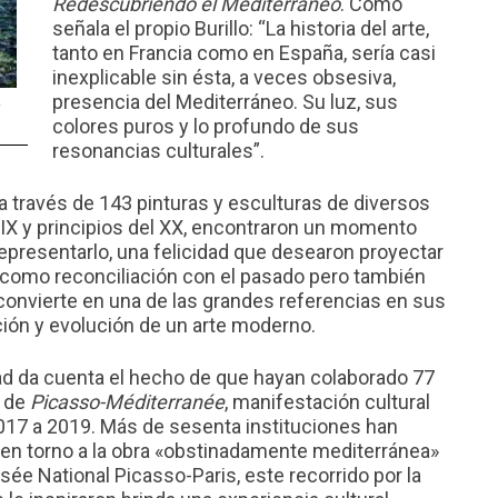
Redescubriendo el Mediterráneo
. Como
señala el propio Burillo: “La historia del arte,
tanto en Francia como en España, sería casi
inexplicable sin ésta, a veces obsesiva,
presencia del Mediterráneo. Su luz, sus
.
colores puros y lo profundo de sus
resonancias culturales”.
a través de 143 pinturas y esculturas de diversos
o XIX y principios del XX, encontraron un momento
representarlo, una felicidad que desearon proyectar
eo como reconciliación con el pasado pero también
e convierte en una de las grandes referencias en sus
ción y evolución de un arte moderno.
ad da cuenta el hecho de que hayan colaborado 77
o de
Picasso-Méditerranée
, manifestación cultural
2017 a 2019. Más de sesenta instituciones han
en torno a la obra «obstinadamente mediterránea»
usée National Picasso-Paris, este recorrido por la