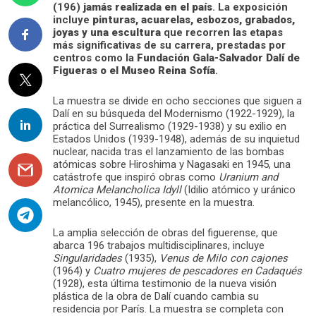
(196)
jamás realizada en el país
. La exposición
incluye
pinturas, acuarelas, esbozos, grabados,
joyas y una escultura
que recorren las etapas
más significativas de su carrera, prestadas por
centros como la
Fundación Gala-Salvador Dalí de
Figueras o el Museo Reina Sofía
.
La muestra se divide en ocho secciones que siguen a
Dalí en su búsqueda del Modernismo (1922-1929), la
práctica del Surrealismo (1929-1938) y su exilio en
Estados Unidos (1939-1948), además de su inquietud
nuclear, nacida tras el lanzamiento de las bombas
atómicas sobre Hiroshima y Nagasaki en 1945, una
catástrofe que inspiró obras como
Uranium and
Atomica Melancholica Idyll
(Idilio atómico y uránico
melancólico, 1945), presente en la muestra.
La amplia selección de obras del figuerense, que
abarca 196 trabajos multidisciplinares, incluye
Singularidades
(1935),
Venus de Milo con cajones
(1964) y
Cuatro mujeres de pescadores en Cadaqués
(1928), esta última testimonio de la nueva visión
plástica de la obra de Dalí cuando cambia su
residencia por París. La muestra se completa con